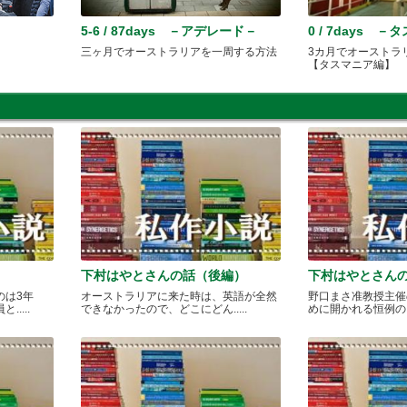
5-6 / 87days －アデレード－
0 / 7days 
三ヶ月でオーストラリアを一周する方法
3カ月でオーストラ
【タスマニア編】
下村はやとさんの話（後編）
下村はやとさん
のは3年
オーストラリアに来た時は、英語が全然
野口まさ准教授主催
....
できなかったので、どこにどん.....
めに開かれる恒例のカレ