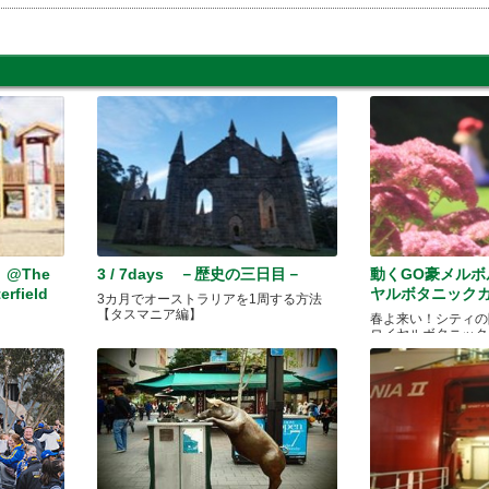
@The
3 / 7days －歴史の三日目－
動くGO豪メルボルン
erfield
ヤルボタニック
3カ月でオーストラリアを1周する方法
【タスマニア編】
春よ来い！シティの
ロイヤルボタニック