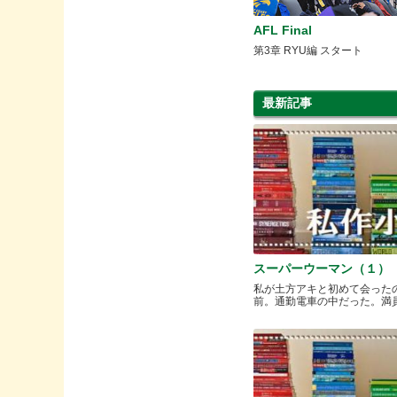
AFL Final
第3章 RYU編 スタート
最新記事
スーパーウーマン（１）
私が土方アキと初めて会った
前。通勤電車の中だった。満員と.