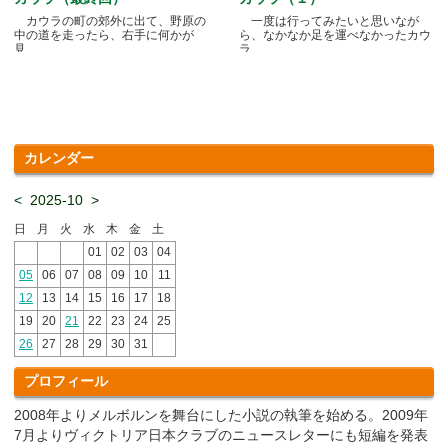
カウラの町の郊外に出て、野原の
一度は行ってみたいと思いなが
中の道を走ったら、右手に何かが
ら、なかなか足を運べなかったカウ
見.....
ラ.....
カレンダー
<
2025-10
>
日
月
火
水
木
金
土
01
02
03
04
05
06
07
08
09
10
11
12
13
14
15
16
17
18
19
20
21
22
23
24
25
26
27
28
29
30
31
プロフィール
2008年よりメルボルンを舞台にした小説の執筆を始める。2009年
7月よりヴィクトリア日本クラブのニュースレターにも短編を発表