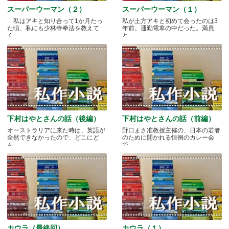
スーパーウーマン（２）
スーパーウーマン（１）
私はアキと知り合って1か月たっ
私が土方アキと初めて会ったのは3
た頃、私にも少林寺拳法を教えて
年前。通勤電車の中だった。満員
く.....
と.....
下村はやとさんの話（後編）
下村はやとさんの話（前編）
オーストラリアに来た時は、英語が
野口まさ准教授主催の、日本の若者
全然できなかったので、どこにど
のために開かれる恒例のカレー会
ん.....
で.....
カウラ（最終回）
カウラ（１）