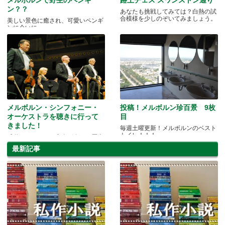
ン？？
あなたも挑戦してみては？白熱の試
合模様を少しのぞいてみましょう。
美しい景色に癒され、可愛いペンギ
ンに会いに
メルボルン・シンフォニー・
投稿！メルボルン珍百景 9枚
オーケストラを聴きに行って
目
きました！
毎週土曜更新！メルボルンのベスト
トイレ！！！
感動のクラシック音楽が奏でる歴史
と芸術。
最新記事