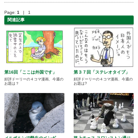
Page:
1
| 1
関連記事
第16回「ここは外国です」
第３７回「ステレオタイプ」
好評ドーリーの４コマ漫画、今週の
好評ドーリーの４コマ漫画、今週の
お題は？
お題は?
メルボルンで野生のペンギ
路上チェス スワンストン通り