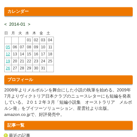
カレンダー
<
2014-01
>
日
月
火
水
木
金
土
01
02
03
04
05
06
07
08
09
10
11
12
13
14
15
16
17
18
19
20
21
22
23
24
25
26
27
28
29
30
31
プロフィール
2008年よりメルボルンを舞台にした小説の執筆を始める。2009年
7月よりヴィクトリア日本クラブのニュースレターにも短編を発表
している。 2０１２年３月「短編小説集 オーストラリア メルボ
ルン発」をブイツーソリューション、星雲社より出版。
amazon.co.jpで、好評発売中。
記事一覧
最近の記事