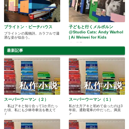
ブライトン・ビーチハウス
子どもと行くメルボルン
@Studio Cats: Andy Warhol
ブライトンの風物詩。カラフルで瀟
| Ai Weiwei for Kids
洒な姿が似合う。
猫の世界へ✩
最新記事
スーパーウーマン（２）
スーパーウーマン（１）
私はアキと知り合って1か月たっ
私が土方アキと初めて会ったのは3
た頃、私にも少林寺拳法を教えて
年前。通勤電車の中だった。満員
く.....
と.....