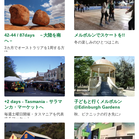
42-44 / 87days －大陸を南
メルボルンでスケートを!!
へ－
冬の楽しみのひとつはこれ
3カ月でオーストラリアを1周する方
法
+2 days - Tasmania - サラマ
子どもと行くメルボルン
ンカ・マーケットへ
@Edinburgh Gardens
毎週土曜日開催・タスマニアを代表
秋、ピクニックの行き先に♪
するマーケット