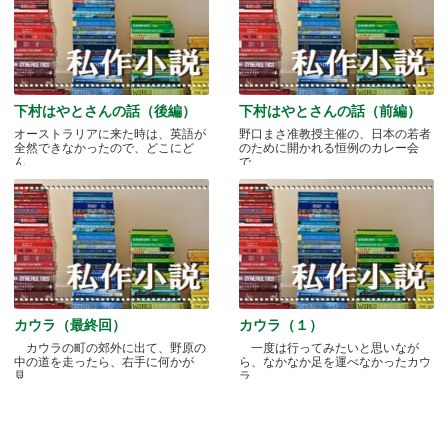
下村はやとさんの話（後編）
下村はやとさんの話（前編）
オーストラリアに来た時は、英語が
野口まさ准教授主催の、日本の若者
全然できなかったので、どこにど
のために開かれる恒例のカレー会
ん.....
で.....
カウラ（最終回）
カウラ（１）
カウラの町の郊外に出て、野原の
一度は行ってみたいと思いなが
中の道を走ったら、右手に何かが
ら、なかなか足を運べなかったカウ
見.....
ラ.....