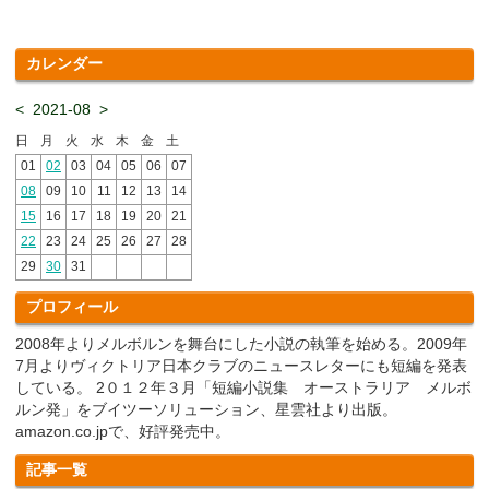
カレンダー
<
2021-08
>
日
月
火
水
木
金
土
01
02
03
04
05
06
07
08
09
10
11
12
13
14
15
16
17
18
19
20
21
22
23
24
25
26
27
28
29
30
31
プロフィール
2008年よりメルボルンを舞台にした小説の執筆を始める。2009年
7月よりヴィクトリア日本クラブのニュースレターにも短編を発表
している。 2０１２年３月「短編小説集 オーストラリア メルボ
ルン発」をブイツーソリューション、星雲社より出版。
amazon.co.jpで、好評発売中。
記事一覧