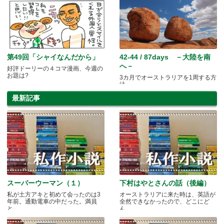
第49回「シャイなんだから」
42-44 / 87days －大陸を南
へ－
好評ドーリーの４コマ漫画、今週の
お題は?
3カ月でオーストラリアを1周する方
法
最新記事
スーパーウーマン（１）
下村はやとさんの話（後編）
私が土方アキと初めて会ったのは3
オーストラリアに来た時は、英語が
年前。通勤電車の中だった。満員
全然できなかったので、どこにど
と.....
ん.....