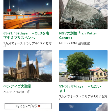
69-71 / 87days －QLDを南
NGVの別館『Ian Potter
下中２ブリスベンへ－
Centre』
3カ月でオーストラリアを1周する方
MELBOURNE建物図鑑
法
ベンディゴ大聖堂
53-56 / 87days －ただい
ま！－
ベンディゴの旅 ①
3カ月でオーストラリアを1周する方
法