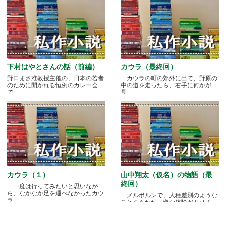
下村はやとさんの話（前編）
カウラ（最終回）
野口まさ准教授主催の、日本の若者
カウラの町の郊外に出て、野原の
のために開かれる恒例のカレー会
中の道を走ったら、右手に何かが
で.....
見.....
カウラ（１）
山中翔太（仮名）の物語（最
終回）
一度は行ってみたいと思いなが
ら、なかなか足を運べなかったカウ
メルボルンで、人種差別のような
ラ.....
ことをされた、嫌な体験がありま
す.....