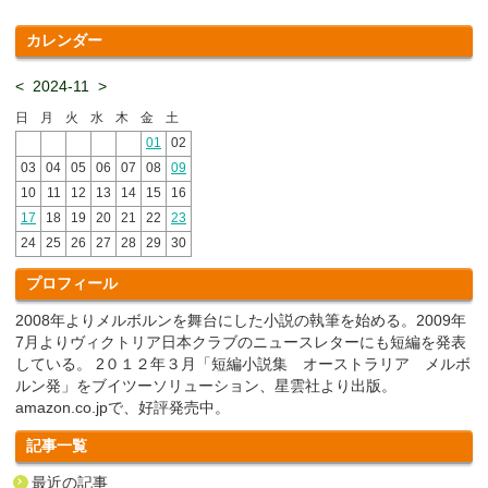
カレンダー
<
2024-11
>
日
月
火
水
木
金
土
01
02
03
04
05
06
07
08
09
10
11
12
13
14
15
16
17
18
19
20
21
22
23
24
25
26
27
28
29
30
プロフィール
2008年よりメルボルンを舞台にした小説の執筆を始める。2009年
7月よりヴィクトリア日本クラブのニュースレターにも短編を発表
している。 2０１２年３月「短編小説集 オーストラリア メルボ
ルン発」をブイツーソリューション、星雲社より出版。
amazon.co.jpで、好評発売中。
記事一覧
最近の記事