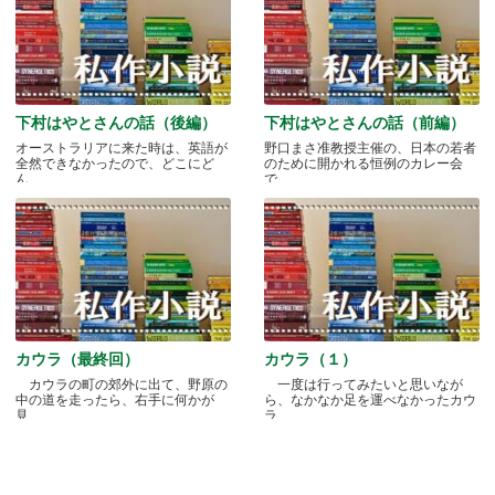
下村はやとさんの話（後編）
下村はやとさんの話（前編）
オーストラリアに来た時は、英語が
野口まさ准教授主催の、日本の若者
全然できなかったので、どこにど
のために開かれる恒例のカレー会
ん.....
で.....
カウラ（最終回）
カウラ（１）
カウラの町の郊外に出て、野原の
一度は行ってみたいと思いなが
中の道を走ったら、右手に何かが
ら、なかなか足を運べなかったカウ
見.....
ラ.....