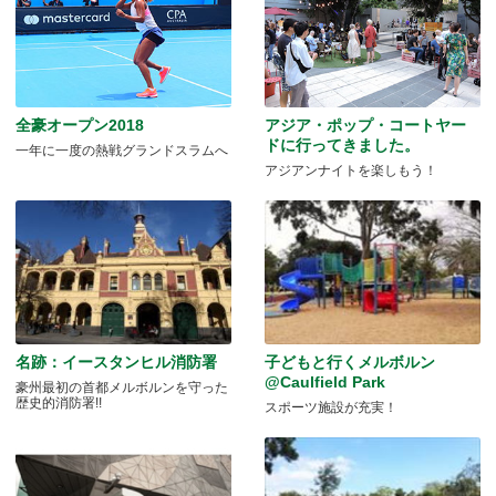
全豪オープン2018
アジア・ポップ・コートヤー
ドに行ってきました。
一年に一度の熱戦グランドスラムへ
アジアンナイトを楽しもう！
名跡：イースタンヒル消防署
子どもと行くメルボルン
@Caulfield Park
豪州最初の首都メルボルンを守った
歴史的消防署!!
スポーツ施設が充実！