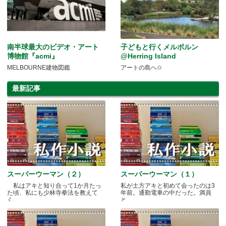
南半球最大のビデオ・アート
子どもと行くメルボルン
博物館『acmi』
@Herring Island
MELBOURNE建物図鑑
アートの島へ✩
最新記事
スーパーウーマン（２）
スーパーウーマン（１）
私はアキと知り合って1か月たっ
私が土方アキと初めて会ったのは3
た頃、私にも少林寺拳法を教えて
年前。通勤電車の中だった。満員
く.....
と.....