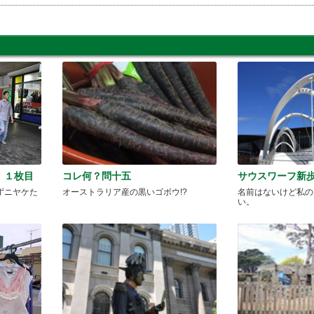
 １枚目
コレ何？問十五
サウスワーフ新
ずニヤケた
オーストラリア産の黒いゴボウ!?
名前はないけど私の
い。