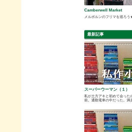
Camberwell Market
メルボルンのフリマを巡ろう
最新記事
スーパーウーマン（１）
私が土方アキと初めて会った
前。通勤電車の中だった。満員と.