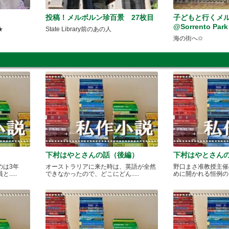
投稿！メルボルン珍百景 27枚目
子どもと行くメ
@Sorrento Park
★
State Library前のあの人
海の街へ✩
下村はやとさんの話（後編）
下村はやとさん
のは3年
オーストラリアに来た時は、英語が全然
野口まさ准教授主催
....
できなかったので、どこにどん.....
めに開かれる恒例のカレ