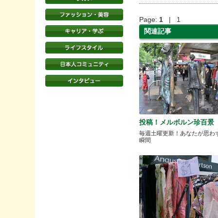
Page:
1
| 1
関連記事
投稿！メルボルン珍百景
毎週土曜更新！あなたが思わ
瞬間